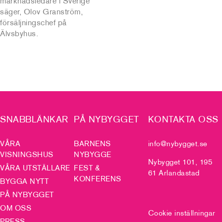
marknadsledare i Sverige
säger, Olov Granström,
försäljningschef på
Älvsbyhus.
SNABBLÄNKAR
PÅ NYBYGGET
KONTAKTA OSS
VÅRA
BARNENS
info@nybygget.se
VISNINGSHUS
NYBYGGE
Nybygget 101, 195
VÅRA UTSTÄLLARE
FEST &
61 Arlandastad
KONFERENS
BYGGA NYTT
PÅ NYBYGGET
OM OSS
Cookie inställningar
PRESS