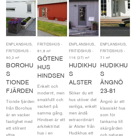
ENPLANSHUS,
FRITIDSHUS
-
ENPLANSHUS,
ENPLANSHUS,
FRITIDSHUS
-
81,8 m²
FRITIDSHUS
-
FRITIDSHUS
-
GÖTENE
90,2 m²
116 (27) m²
71 m²
BOROHU
HUDIKHU
HUDIKHU
HUS
S
S
S
HINDSEN
TIONDE
ALSTER
ÄNGNÖ
Enkelt och
FJÄRDEN
23-81
modernt, men
Söker du ett
smakfullt och
hus utöver det
Tionde fjärden
Ängnö är ett
vackert på
vanliga, enkelt
från Borohus
klassiskt hus
samma gång.
men ändå
är en vacker
som för
Hindsen är ett
extraordinärt
fastighet med
tankarna till
arkitektritat
är Alster från
ett stilrent
skärgården
hus i en
Hudikhus ett
yttre.
och naturen.