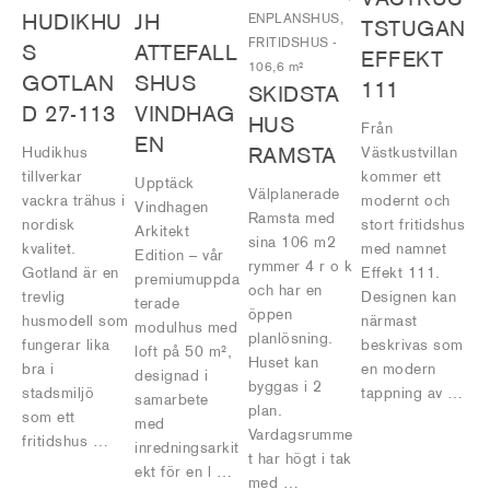
HUDIKHU
JH
ENPLANSHUS,
TSTUGAN
FRITIDSHUS
-
S
ATTEFALL
EFFEKT
106,6 m²
GOTLAN
SHUS
111
SKIDSTA
D 27-113
VINDHAG
HUS
Från
EN
Hudikhus
RAMSTA
Västkustvillan
tillverkar
kommer ett
Upptäck
Välplanerade
vackra trähus i
modernt och
Vindhagen
Ramsta med
nordisk
stort fritidshus
Arkitekt
sina 106 m2
kvalitet.
med namnet
Edition – vår
rymmer 4 r o k
Gotland är en
Effekt 111.
premiumuppda
och har en
trevlig
Designen kan
terade
öppen
husmodell som
närmast
modulhus med
planlösning.
fungerar lika
beskrivas som
loft på 50 m²,
Huset kan
bra i
en modern
designad i
byggas i 2
stadsmiljö
tappning av …
samarbete
plan.
som ett
med
Vardagsrumme
fritidshus …
inredningsarkit
t har högt i tak
ekt för en l …
med …