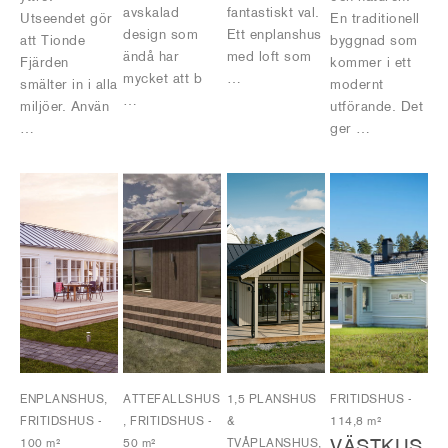
avskalad
fantastiskt val.
Utseendet gör
En traditionell
design som
Ett enplanshus
att Tionde
byggnad som
ändå har
med loft som
Fjärden
kommer i ett
mycket att b
…
smälter in i alla
modernt
…
miljöer. Använ
utförande. Det
…
ger …
ENPLANSHUS,
ATTEFALLSHUS
1,5 PLANSHUS
FRITIDSHUS
-
FRITIDSHUS
-
, FRITIDSHUS
-
&
114,8 m²
VÄSTKUS
100 m²
50 m²
TVÅPLANSHUS,