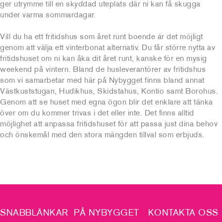
ger utrymme till en skyddad uteplats där ni kan få skugga
under varma sommardagar.
Vill du ha ett fritidshus som året runt boende är det möjligt
genom att välja ett vinterbonat alternativ. Du får större nytta av
fritidshuset om ni kan åka dit året runt, kanske för en mysig
weekend på vintern. Bland de husleverantörer av fritidshus
som vi samarbetar med här på Nybygget finns bland annat
Västkuststugan, Hudikhus, Skidstahus, Kontio samt Borohus.
Genom att se huset med egna ögon blir det enklare att tänka
över om du kommer trivas i det eller inte. Det finns alltid
möjlighet att anpassa fritidshuset för att passa just dina behov
och önskemål med den stora mängden tillval som erbjuds.
SNABBLÄNKAR
PÅ NYBYGGET
KONTAKTA OSS