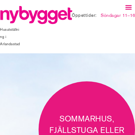
Öppettider:
Söndagar 11–16
Husutställni
ng i
Arlandastad
SOMMARHUS,
FJÄLLSTUGA ELLER