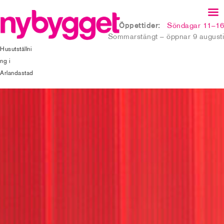
Öppettider:
Söndagar 11–16
Sommarstängt – öppnar 9 augusti
Husutställni
ng i
Arlandastad