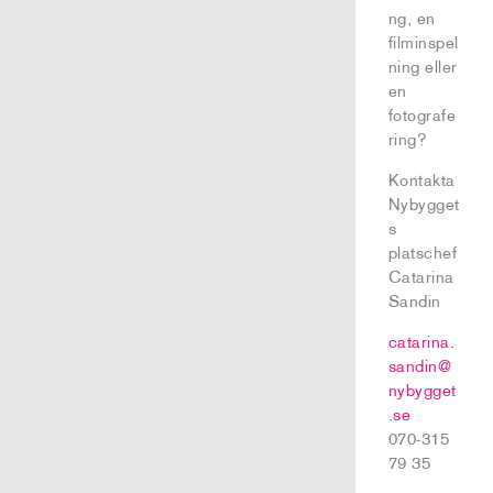
ng, en
filminspel
ning eller
en
fotografe
ring?
Kontakta
Nybygget
s
platschef
Catarina
Sandin
catarina.
sandin@
nybygget
.se
070-315
79 35