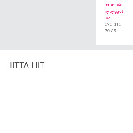
sandin@
nybygget
.se
070-315
79 35
HITTA HIT