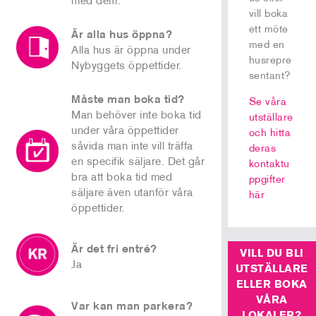
med dem.
vill boka
ett möte
Är alla hus öppna?
med en
Alla hus är öppna under
husrepre
Nybyggets öppettider.
sentant?
Måste man boka tid?
Se våra
Man behöver inte boka tid
utställare
under våra öppettider
och hitta
såvida man inte vill träffa
deras
en specifik säljare. Det går
kontaktu
bra att boka tid med
ppgifter
säljare även utanför våra
här
öppettider.
Är det fri entré?
VILL DU BLI
Ja
UTSTÄLLARE
ELLER BOKA
VÅRA
Var kan man parkera?
LOKALER?