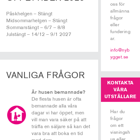
oss för
allmänna
Påskhelgen – Stängt
frågor
Midsommarhelgen – Stängt
eller
Sommarstängt – 6/7 – 8/8
fundering
Julstängt – 14/12 – 9/1 2027
ar.
info@nyb
ygget.se
VANLIGA FRÅGOR
KONTAKTA
VÅRA
Är husen bemannade?
UTSTÄLLARE
De flesta husen är ofta
bemannade alla våra
Har du
dagar vi har öppet, men
frågor
vill man vara säker på att
om ett
träffa en säljare så kan det
visningsh
vara bra att boka en tid
us eller