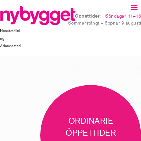
Öppettider:
Söndagar 11–16
Sommarstängt – öppnar 9 augusti
Husutställni
ng i
Arlandastad
ORDINARIE
ÖPPETTIDER