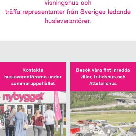
visningshus och
träffa representanter från Sveriges ledande
husleverantörer.
Kontakta
Besök våra fint inredda
husleverantörerna under
villor, fritidshus och
sommaruppehållet
Attefallshus