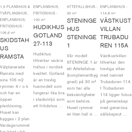
1,5 PLANSHUS &
ENPLANSHUS,
ATTEFALLSHUS
-
ENPLANSHUS
-
TVÅPLANSHUS,
FRITIDSHUS
-
30 m²
114,8 m²
STENINGE
VÄSTKUST
ENPLANSHUS,
100 m²
HUDIKHUS
FRITIDSHUS
-
HUS
VILLAN
106,6 m²
GOTLAND
STENINGE
TRUBADU
SKIDSTAH
27-113
1
REN 115A
US
Hudikhus
RAMSTA
Vår modell
Västkustvillan
tillverkar vackra
STENINGE 1 är
tillverkar den
Välplanerade
trähus i nordisk
ett Attefallshus
trevliga villan
Ramsta med
kvalitet. Gotland
(komplementbyg
med namnet
sina 106 m2
är en trevlig
gnad) på 30 m²
Trubaduren 114.
rymmer 4 r o k
husmodell som
som har alla
I Trubaduren
och har en
fungerar lika bra
bekvämligheter
114 ligger fokus
öppen
i stadsmiljö som
som behövs.
på gemenskap
planlösning.
ett fritidshus …
Huset rymmer
med generösa
Huset kan
en liten hall vi …
sällskapsut …
byggas i 2 plan.
Vardagsrummet
har högt i tak