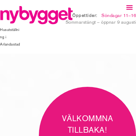
Öppettider:
Söndagar 11–16
Sommarstängt – öppnar 9 augusti
Husutställni
ng i
Arlandastad
VÄLKOMMNA
TILLBAKA!