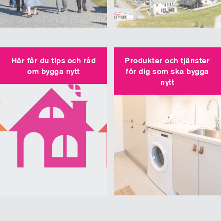
Här får du tips och råd
Produkter och tjänster
om bygga nytt
för dig som ska bygga
nytt