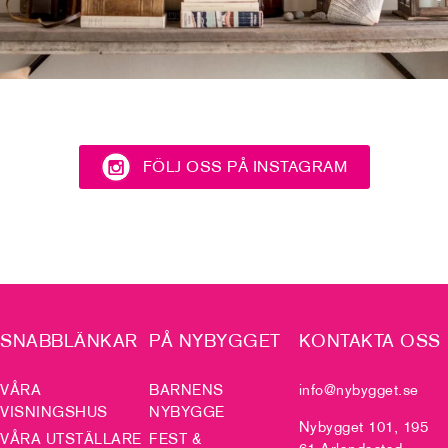
FÖLJ OSS PÅ INSTAGRAM
SNABBLÄNKAR
PÅ NYBYGGET
KONTAKTA OSS
VÅRA
BARNENS
info@nybygget.se
VISNINGSHUS
NYBYGGE
Nybygget 101, 195
VÅRA UTSTÄLLARE
FEST &