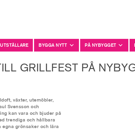
 UTSTÄLLARE
BYGGA NYTT
PÅ NYBYGGET
 TILL GRILLFEST PÅ NYBY
doft, växter, utemöbler,
aul Svensson och
ing kan vara och bjuder på
ed trendiga och hållbara
a egna grönsaker och lära