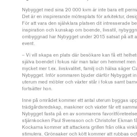
Nybygget med sina 20 000 kvm är inte bara ett per
Det är en inspirerande mötesplats för arkitektur, des
För att vara den självklara platsen dit intresserade be
inspiration och kunskap om boende, livsstil, nybyggn
ombyggnad har Nybygget under 2015 satsat på att 
event.
– Vi vill skapa en plats där besökare kan få ett helhet
själva boendet i fokus när man talar om hemmet men b
mycket mer t.ex. livskvalitet, familj och hälsa säger C
Nybygget. Inför sommaren bjuder därför Nybygget in ti
uterum med möbler och växter står i fokus samt barnen
fortsätter hon.
Inne på området kommer ett antal uterum byggas upp
trädgårdsredskap, maskiner och växter får ett samma
Nybygget fasta på en av sommarens favoritföreteelser
stjärnkocken Paul Svensson och Christofer Ekman får
Kockarna kommer att attackera grillen från olika vin
stimulera. Grönsaker och kött kommer att rubbas oc