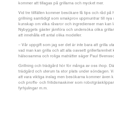
kommer att tillagas på grillarna och mycket mer.
Vid tre tillfällen kommer besökare få tips och råd på
grillning samtidigt som smakprov uppmuntrar till nya sä
kunskap om vilka råvaror och ingredienser man kan l
Nybyggets gäster jämföra och undersöka olika grill
att innehålla ett antal olika modeller.
– Vår uppgift som jag ser det är inte bara att grilla ut
vad man kan grilla och att alla oavsett grillerfarenhe
hälsosamma och roliga maträtter säger Paul Svenss
Grillning och trädgård hör för många av oss ihop. D
trädgård och uterum ta stor plats under söndagen. 
att vara viktiga inslag men besökarna kommer även 
och proffs- och fritidsmaskiner som robotgräsklippa
fyrhjulingar m.m.