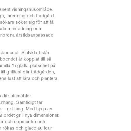
manent visningshusområde.
ign, inredning och trädgård.
sökare söker sig för att få
ation, inredning och
anordna årstidsanpassade
skoncept. Självklart står
oendet är kopplat till så
amilla Yngfalk, platschef på
ll grillfest där trädgården,
s lust att lära och plantera
 där utemöbler,
nhang. Samtidigt tar
 – grillning. Med hjälp av
 ordet grill nya dimensioner.
klar och uppmuntra och
h rökas och glace au four