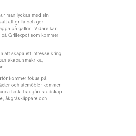
 hur man lyckas med sin
tt att grilla och ger
ägga på gallret. Vidare kan
ar på Grillexpot som kommer
an att skapa ett intresse kring
t kan skapa smakrika,
on.
ärför kommer fokus på
Växter och utemöbler kommer
kunna testa trädgårdsredskap
re, åkgräsklippare och