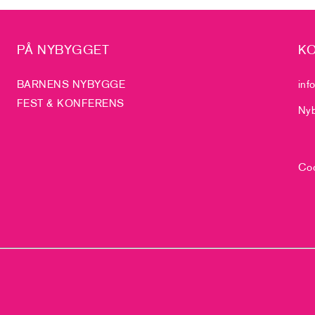
PÅ NYBYGGET
KO
BARNENS NYBYGGE
inf
FEST & KONFERENS
Nyb
Coo