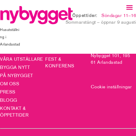
Öppettider:
Söndagar 11–16
Sommarstängt – öppnar 9 augusti
SNABBLÄNKAR
PÅ NYBYGGET
KONTAKTA OSS
Husutställni
ng i
VÅRA
BARNENS
info@nybygget.se
Arlandastad
VISNINGSHUS
NYBYGGE
Nybygget 101, 195
VÅRA UTSTÄLLARE
FEST &
61 Arlandastad
KONFERENS
BYGGA NYTT
PÅ NYBYGGET
OM OSS
Cookie inställningar
PRESS
BLOGG
KONTAKT &
ÖPPETTIDER