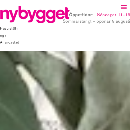
Öppettider:
Söndagar 11–16
Sommarstängt – öppnar 9 augusti
Husutställni
ng i
Arlandastad