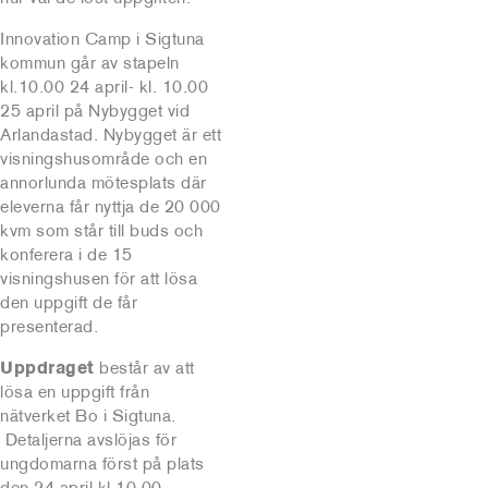
Innovation Camp i Sigtuna
kommun går av stapeln
kl.10.00 24 april- kl. 10.00
25 april på Nybygget vid
Arlandastad. Nybygget är ett
visningshusområde och en
annorlunda mötesplats där
eleverna får nyttja de 20 000
kvm som står till buds och
konferera i de 15
visningshusen för att lösa
den uppgift de får
presenterad.
Uppdraget
består av att
lösa en uppgift från
nätverket Bo i Sigtuna.
Detaljerna avslöjas för
ungdomarna först på plats
den 24 april kl.10.00.