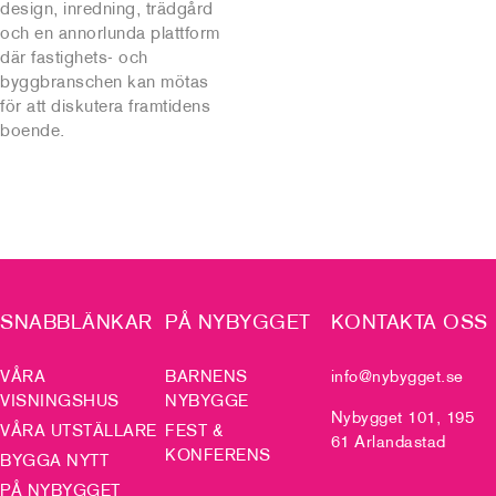
design, inredning, trädgård
och en annorlunda plattform
där fastighets- och
byggbranschen kan mötas
för att diskutera framtidens
boende.
SNABBLÄNKAR
PÅ NYBYGGET
KONTAKTA OSS
VÅRA
BARNENS
info@nybygget.se
VISNINGSHUS
NYBYGGE
Nybygget 101, 195
VÅRA UTSTÄLLARE
FEST &
61 Arlandastad
KONFERENS
BYGGA NYTT
PÅ NYBYGGET