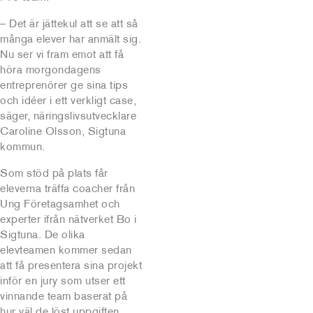
– Det är jättekul att se att så
många elever har anmält sig.
Nu ser vi fram emot att få
höra morgondagens
entreprenörer ge sina tips
och idéer i ett verkligt case,
säger, näringslivsutvecklare
Caroline Olsson, Sigtuna
kommun.
Som stöd på plats får
eleverna träffa coacher från
Ung Företagsamhet och
experter ifrån nätverket Bo i
Sigtuna. De olika
elevteamen kommer sedan
att få presentera sina projekt
inför en jury som utser ett
vinnande team baserat på
hur väl de löst uppgiften.