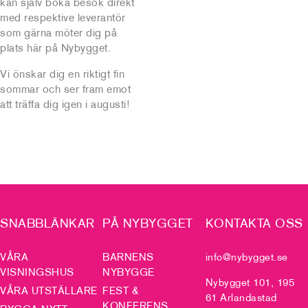
kan själv boka besök direkt
med respektive leverantör
som gärna möter dig på
plats här på Nybygget.
Vi önskar dig en riktigt fin
sommar och ser fram emot
att träffa dig igen i augusti!
SNABBLÄNKAR
PÅ NYBYGGET
KONTAKTA OSS
VÅRA
BARNENS
info@nybygget.se
VISNINGSHUS
NYBYGGE
Nybygget 101, 195
VÅRA UTSTÄLLARE
FEST &
61 Arlandastad
KONFERENS