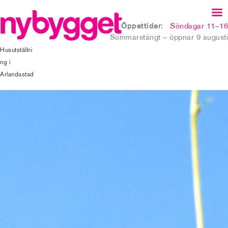
Öppettider:
Söndagar 11–16
Sommarstängt – öppnar 9 augusti
Husutställni
ng i
Arlandastad