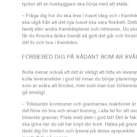
tycker att en husbyggare ska börja med att ställa.
– Fråga dig hur du ska leva i huset idag och i framtide
ska utgå från att det nya huset ska vara flexibelt. Det
familj eller andra framtidsplaner och intressen. Du 
får du försöka tänka framåt så gott det går och försök
ditt liv och hus i framtiden.
FÖRBERED DIG PÅ SÅDANT SOM ÄR SVÅ
Sofia menar också att det är viktigt att hitta en leve
kolla leveranstider i god tid innan du börjar planerin
som är svåra att förutse, men som man kan förbereda 
gå smidigt.
– Trilskande kommuner och grannarnas reaktioner är 
det finns en bra och smart lösning, i alla fal för att u
blivande grannar. Prata med dem i god tid! Det är fak
ska göra när du väl har köpt din tomt. Hälsa på gran
tänkt dig för tomten och lyssna på deras synpunkter