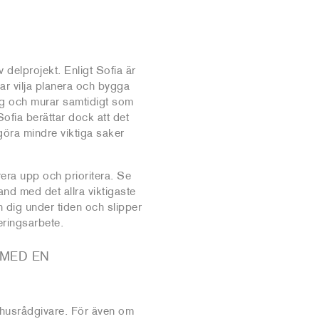
av delprojekt. Enligt Sofia är
kar vilja planera och bygga
ing och murar samtidigt som
ofia berättar dock att det
 göra mindre viktiga saker
rera upp och prioritera. Se
and med det allra viktigaste
in dig under tiden och slipper
ringsarbete.
 MED EN
n husrådgivare. För även om