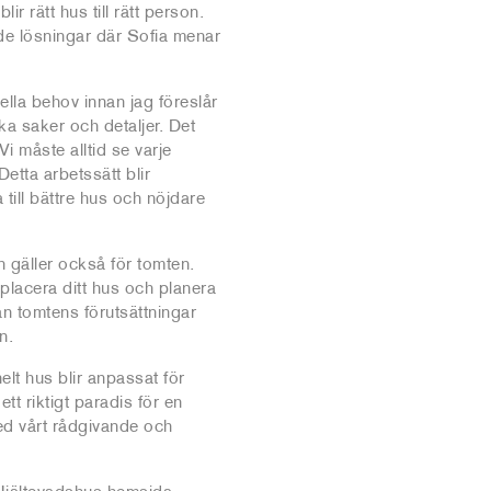
lir rätt hus till rätt person.
de lösningar där Sofia menar
lla behov innan jag föreslår
ka saker och detaljer. Det
Vi måste alltid se varje
etta arbetssätt blir
 till bättre hus och nöjdare
n gäller också för tomten.
placera ditt hus och planera
ån tomtens förutsättningar
n.
helt hus blir anpassat för
ett riktigt paradis för en
med vårt rådgivande och
Hjältevadshus hemsida.