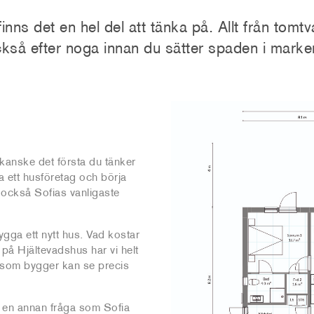
nns det en hel del att tänka på. Allt från tomtv
ckså efter noga innan du sätter spaden i marke
kanske det första du tänker
a ett husföretag och börja
r också Sofias vanligaste
bygga ett nytt hus. Vad kostar
på Hjältevadshus har vi helt
a som bygger kan se precis
s en annan fråga som Sofia