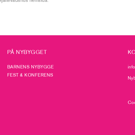
PÅ NYBYGGET
KO
BARNENS NYBYGGE
inf
FEST & KONFERENS
Nyb
Coo