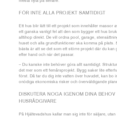
mesta flyta på senare.
FÖR INTE ALLA PROJEKT SAMTIDIGT
Ett hus blir lätt till ett projekt som innehåller massor 
ett ganska vanligt fel att den som bygger ett hus bru
alltihop direkt. De vill ordna pool, garage, stensättn
huset och alla grundfunktioner ska komma på plats. S
bästa är att se det som ett större projekt där du kan
efter hand och när det passar.
– Du kanske inte behöver göra allt samtidigt. Struktu
det mer som ett femårsprojekt. Bygg saker lite efterh
först. Då tar du dig inte vatten över huvudet, kan bo 
onödiga ekonomiska risker och överväldigande plane
DISKUTERA NOGA IGENOM DINA BEHOV
HUSRÅDGIVARE
På Hjältevadshus kallar man sig inte för säljare, uta