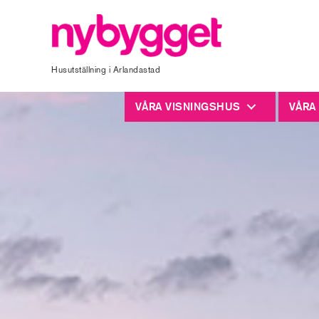
Husutställning i Arlandastad
VÅRA VISNINGSHUS
VÅRA