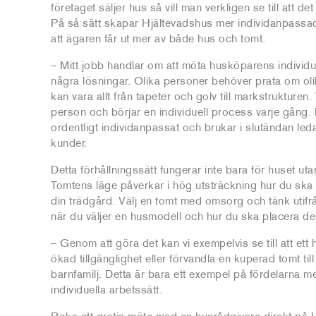
företaget säljer hus så vill man verkligen se till att det b
På så sätt skapar Hjältevadshus mer individanpassa
att ägaren får ut mer av både hus och tomt.
– Mitt jobb handlar om att möta husköparens individue
några lösningar. Olika personer behöver prata om oli
kan vara allt från tapeter och golv till markstrukturen. 
person och börjar en individuell process varje gång. D
ordentligt individanpassat och brukar i slutändan leda
kunder.
Detta förhållningssätt fungerar inte bara för huset uta
Tomtens läge påverkar i hög utsträckning hur du ska 
din trädgård. Välj en tomt med omsorg och tänk utifr
när du väljer en husmodell och hur du ska placera de
– Genom att göra det kan vi exempelvis se till att ett 
ökad tillgänglighet eller förvandla en kuperad tomt till 
barnfamilj. Detta är bara ett exempel på fördelarna 
individuella arbetssätt.
Boka ett gratis möte med en husrådgivare direkt på 