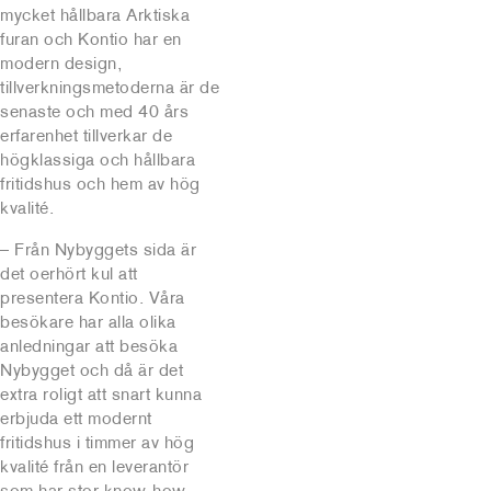
mycket hållbara Arktiska
furan och Kontio har en
modern design,
tillverkningsmetoderna är de
senaste och med 40 års
erfarenhet tillverkar de
högklassiga och hållbara
fritidshus och hem av hög
kvalité.
– Från Nybyggets sida är
det oerhört kul att
presentera Kontio. Våra
besökare har alla olika
anledningar att besöka
Nybygget och då är det
extra roligt att snart kunna
erbjuda ett modernt
fritidshus i timmer av hög
kvalité från en leverantör
som har stor know-how