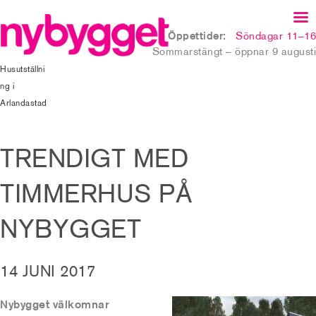
Öppettider:
Söndagar 11–16
Sommarstängt – öppnar 9 augusti
Husutställni
ng i
Arlandastad
TRENDIGT MED
TIMMERHUS PÅ
NYBYGGET
14 JUNI 2017
Nybygget välkomnar