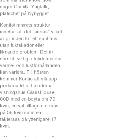
säger Camilla Yngfalk,
platschef på Nybygget.
Kontiotimmrets struktur
innebär att det ”andas” vilket
är grunden för ett sunt hus
utan fuktskador eller
liknande problem. Det är
särskilt viktigt i fritidshus där
värme- och fuktförhållanden
kan variera. Till hösten
kommer Kontio att slå upp
portarna till sitt moderna
visningshus GlassHouse
80D med en boyta om 79
kvm, en väl tilltagen terrass
på 56 kvm samt en
takterass på ytterligare 17
kvm.