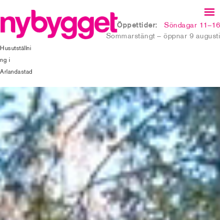
Öppettider:
Söndagar 11–16
Sommarstängt – öppnar 9 augusti
Husutställni
ng i
Arlandastad