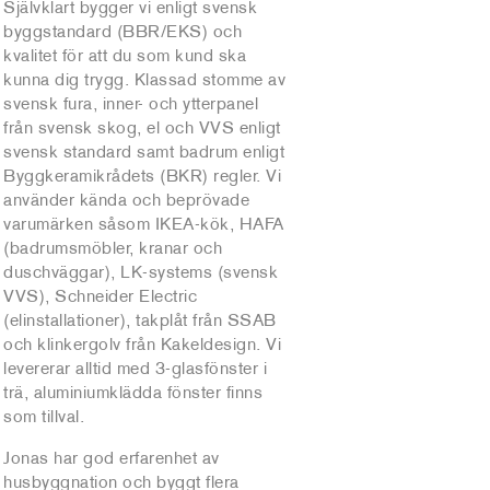
Självklart bygger vi enligt svensk
byggstandard (BBR/EKS) och
kvalitet för att du som kund ska
kunna dig trygg. Klassad stomme av
svensk fura, inner- och ytterpanel
från svensk skog, el och VVS enligt
svensk standard samt badrum enligt
Byggkeramikrådets (BKR) regler. Vi
använder kända och beprövade
varumärken såsom IKEA-kök, HAFA
(badrumsmöbler, kranar och
duschväggar), LK-systems (svensk
VVS), Schneider Electric
(elinstallationer), takplåt från SSAB
och klinkergolv från Kakeldesign. Vi
levererar alltid med 3-glasfönster i
trä, aluminiumklädda fönster finns
som tillval.
Jonas har god erfarenhet av
husbyggnation och byggt flera