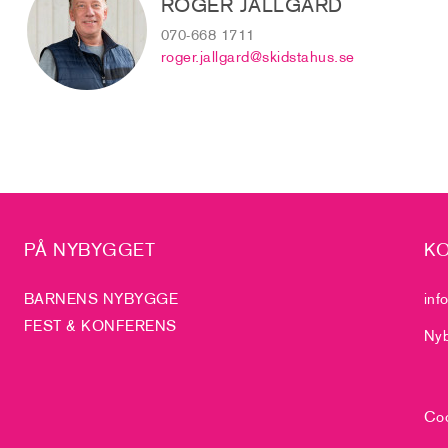
ROGER JÄLLGÅRD
070-668 1711
roger.jallgard@skidstahus.se
PÅ NYBYGGET
KO
BARNENS NYBYGGE
inf
FEST & KONFERENS
Nyb
Coo