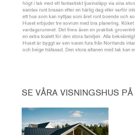
högt i tak med ett fantastiskt ljusinsläpp via sina sto
samlas runt brasan efter en härlig dag eller varför i
ett hus som kan nyttjas som året runt boende och 
Huset erbjuder tre sovrum med bra planering. Köket är
vardagsrummet. Det finns även en praktisk groventr
en extra toalett för den stora familjen. Alla bekväml
Huset är byggt av sen vuxen fura från Norrlands inlan
och beige träfasad. Den stora altanen med tak kan 
SE VÅRA VISNINGSHUS P