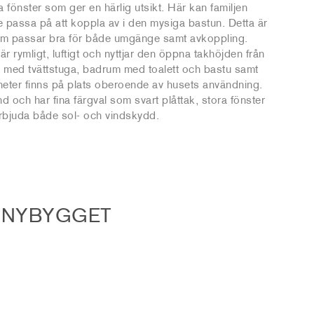
ra fönster som ger en härlig utsikt. Här kan familjen
nte passa på att koppla av i den mysiga bastun. Detta är
som passar bra för både umgänge samt avkoppling.
 rymligt, luftigt och nyttjar den öppna takhöjden från
é med tvättstuga, badrum med toalett och bastu samt
igheter finns på plats oberoende av husets användning.
d och har fina färgval som svart plåttak, stora fönster
erbjuda både sol- och vindskydd.
Å NYBYGGET