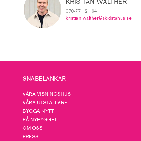
KRISTIAN WALTHER
070-771 21 64
kristian.walther@skidstahus.se
SNABBLÄNKAR
VÅRA VISNINGSHUS
VÅRA UTSTÄLLARE
BYGGA NYTT
PÅ NYBYGGET
OM OSS
PRESS