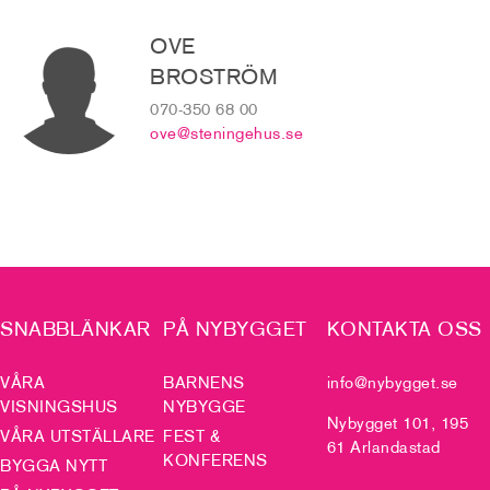
OVE
BROSTRÖM
070-350 68 00
ove@steningehus.se
SNABBLÄNKAR
PÅ NYBYGGET
KONTAKTA OSS
VÅRA
BARNENS
info@nybygget.se
VISNINGSHUS
NYBYGGE
Nybygget 101, 195
VÅRA UTSTÄLLARE
FEST &
61 Arlandastad
KONFERENS
BYGGA NYTT