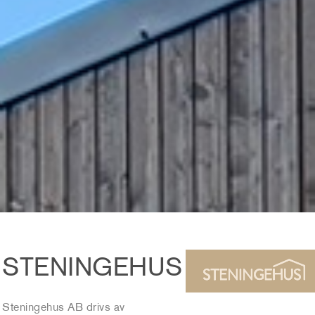
STENINGEHUS
Steningehus AB drivs av