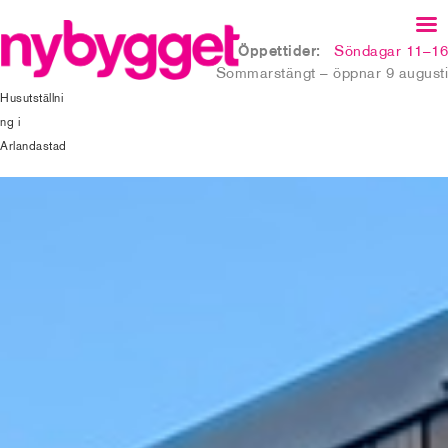
Öppettider:
Söndagar 11–16
Sommarstängt – öppnar 9 augusti
Husutställni
ng i
Arlandastad